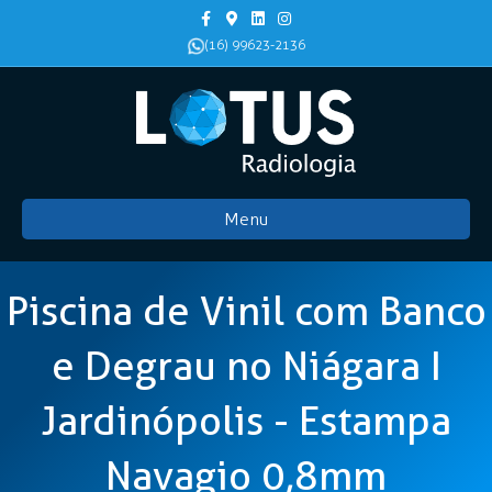
Facebook
Google-maps
Linkedin
Instagram
(16) 99623-2136
Menu
Piscina de Vinil com Banco
e Degrau no Niágara I
Jardinópolis - Estampa
Navagio 0,8mm